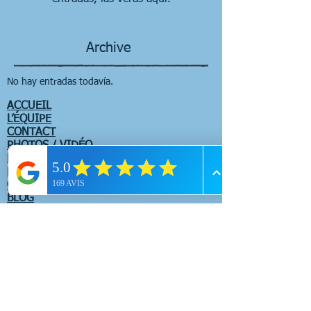
Archive
No hay entradas todavía.
ACCUEIL
L’ÉQUIPE
CONTACT
PHOTOS / VIDÉO
LIVRE D'OR / AVIS
PARTENAIRES
COMITES D'ENTREPRISE / EVJFF / EVJG
BLOG
CONDITIONS GENERALES DE VENTE
CANYONING
Canyon de Balène